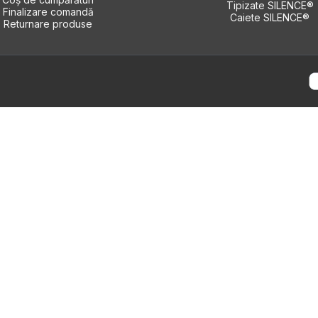
Tipizate SILENCE®
Finalizare comandă
Caiete SILENCE®
Returnare produse