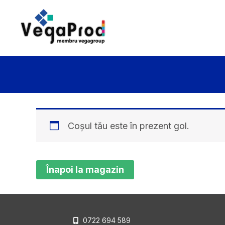
Skip
to
content
Coșul tău este în prezent gol.
Înapoi la magazin
0722 694 589