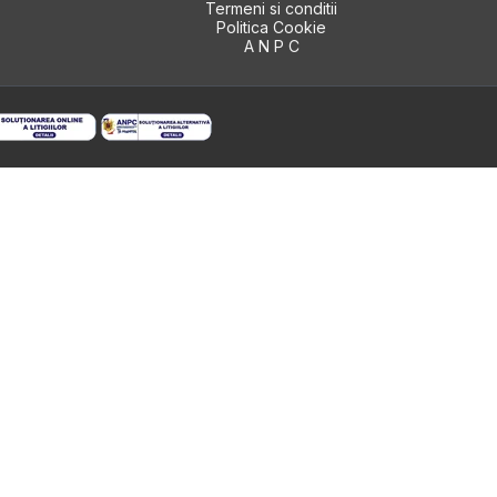
Termeni si conditii
Politica Cookie
A N P C