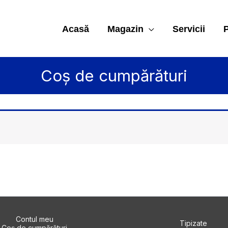
Acasă
Magazin
Servicii
P
Coș de cumpărături
Contul meu
Tipizate
Coș de cumpărături