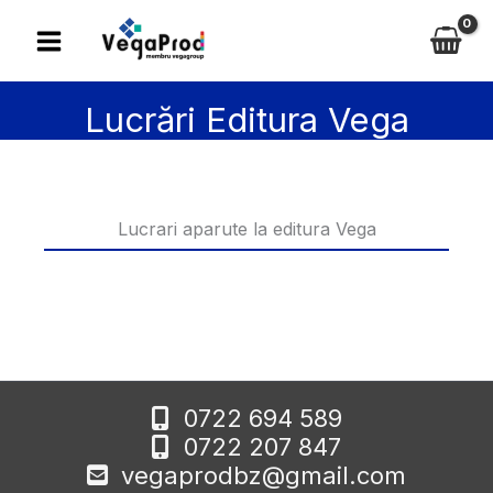
Skip
to
content
Lucrări Editura Vega
Lucrari aparute la editura Vega
0722 694 589
0722 207 847
vegaprodbz@gmail.com