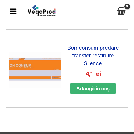
Skip
to
content
Bon consum predare
transfer restituire
Silence
4,1
lei
Adaugă în coș