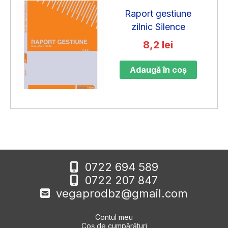
Raport gestiune
zilnic Silence
8,2
lei
Adaugă în coș
0722 694 589
0722 207 847
vegaprodbz@gmail.com
Contul meu
Coș de cumpărături