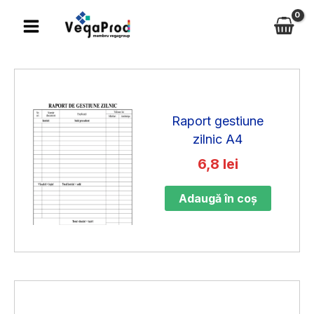
Skip
to
content
Raport gestiune
zilnic A4
6,8
lei
Adaugă în coș